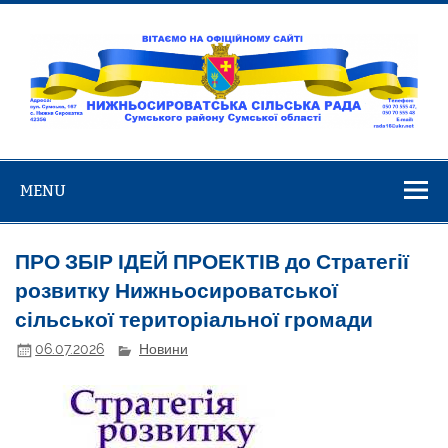
Skip
to
content
Нижньосирова
Вітаємо на офіційному сайті!
сільська ра
MENU
ПРО ЗБІР ІДЕЙ ПРОЕКТІВ до Стратегії
розвитку Нижньосироватської
сільської територіальної громади
06.07.2026
Новини