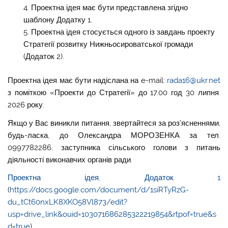
Проектна ідея має бути представлена згідно
шаблону
Додатку 1
.
Проектна ідея
стосується одного із завдань проекту
Стратегії розвитку Нижньосироватської
громади
(Додаток 2).
Проектна ідея має бути надіслана на e-mail:
rada16@ukr.net
з поміткою «Проекти до Стратегії» до 17.00 год 30 липня
2026 року.
Якщо у Вас виникли питання, звертайтеся за роз’ясненнями,
будь-ласка, до Олександра МОРОЗЕНКА за тел.
0997782286, заступника сільського голови з питань
діяльності виконавчих органів ради.
Проектна ідея, Додаток 1
(
https://docs.google.com/document/d/1siRTyRzG-
du_tCt60nxLK8XKO58Vl873/edit?
usp=drive_link&ouid=103071686285322219854&rtpof=true&s
d=true
)