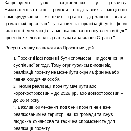
Запрошуємо усіх зацікавлених у розвитку
Нижньосироватської
громади представників місцевого
самоврядування, місцевих органів державної влади,
громадські організації, установи та організації усіх форм
власності, мешканців та мешканок запропонувати свої ідеї
проектів, які дозволять реалізувати завдання Стратегії.
Зверніть увагу на вимоги до П
роектних ідей:
Проєктні ідеї повинні бути спрямовані на досягнення
суспільної вигоди. Тому отримувачем вигоди від
реалізації проекту
не може бути
окрема фізична або
певна юридична особа.
Термін реалізації проекту має бути або
короткостроковий – до 2028 рр., або довгостроковий –
до 2034 року.
Важливі обмеження: подібний проект не є вже
реалізованим на території нашої громади та існує
людська, фінансова та технічна спроможність для
реалізації проекту.