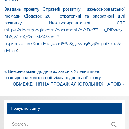
Завдань проекту Стратегії розвитку Нижньосироватської
громади (Додаток 2), – стратегічні та оперативні цілі
розвитку Нижньосироватської СТГ
(
https://docs.google.com/document/d/1FreZBlLu_RlPyre7
Ah65VFnX7Q1zzMZW/edit?
usp=drive_link&ouid=103071686285322219854&rtpof=true&s
d=true
)
Навігація
« Внесено зміни до деяких законів України щодо
записів
розширення компетенції міжнародного арбітражу
ОБМЕЖЕННЯ НА ПРОДАЖ АЛКОГОЛЬНИХ НАПОЇВ »
Пошук по сайту