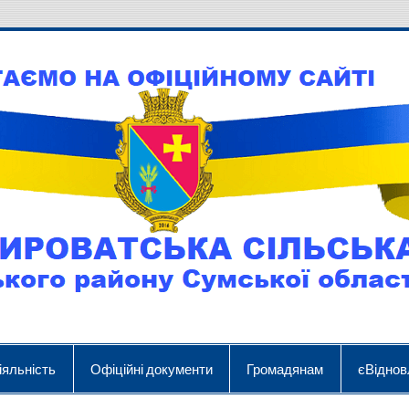
іяльність
Офіційні документи
Громадянам
єВіднов