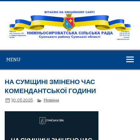
Skip
to
content
Нижньосирова
Вітаємо на офіційному сайті!
сільська ра
MENU
НА СУМЩИНІ ЗМІНЕНО ЧАС
КОМЕНДАНТСЬКОЇ ГОДИНИ
30.06.2026
Новини