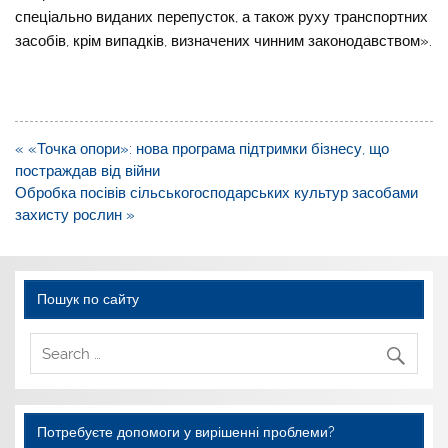
спеціально виданих перепусток, а також руху транспортних
засобів, крім випадків, визначених чинним законодавством».
Навігація
« «Точка опори»: нова програма підтримки бізнесу, що
записів
постраждав від війни
Обробка посівів сільськогосподарських культур засобами
захисту рослин »
Пошук по сайту
Потребуєте допомоги у вирішенні проблеми?