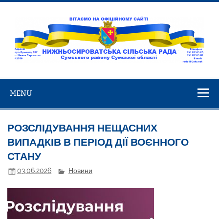
Skip
to
content
Нижньосирова
Вітаємо на офіційному сайті!
сільська ра
MENU
РОЗСЛІДУВАННЯ НЕЩАСНИХ
ВИПАДКІВ В ПЕРІОД ДІЇ ВОЄННОГО
СТАНУ
03.06.2026
Новини