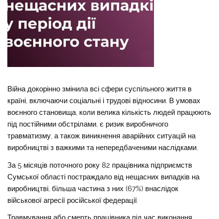
Війна докорінно змінила всі сфери суспільного життя в
країні, включаючи соціальні і трудові відносини. В умовах
воєнного становища, коли велика кількість людей працюють
під постійними обстрілами, є ризик виробничого
травматизму, а також виникнення аварійних ситуацій на
виробництві з важкими та непередбаченими наслідками.
За 5 місяців поточного року 82 працівника підприємств
Сумської області постраждало від нещасних випадків на
виробництві, більша частина з них (67%) внаслідок
військової агресії російської федерації.
Травмування або смерть працівника під час виконання