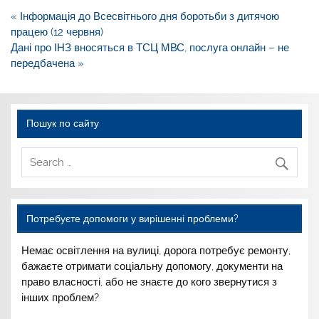
Навігація
« Інформація до Всесвітнього дня боротьби з дитячою
записів
працею (12 червня)
Дані про ІНЗ вносяться в ТСЦ МВС, послуга онлайн – не
передбачена »
Пошук по сайту
Потребуєте допомоги у вирішенні проблеми?
Немає освітлення на вулиці,
дорога потребує ремонту,
бажаєте отримати соціальну
допомогу, документи на
право
власності, або не знаєте до
кого звернутися з
інших
проблем?