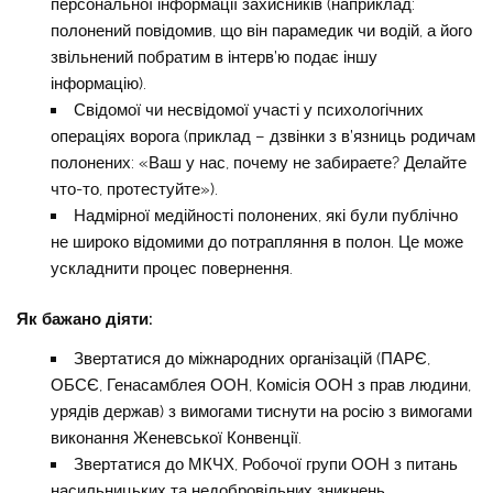
персональної інформації захисників (наприклад:
полонений повідомив, що він парамедик чи водій, а його
звільнений побратим в інтерв’ю подає іншу
інформацію).
Свідомої чи несвідомої участі у психологічних
операціях ворога (приклад – дзвінки з в’язниць родичам
полонених: «Ваш у нас, почему не забираете? Делайте
что-то, протестуйте»).
Надмірної медійності полонених, які були публічно
не широко відомими до потрапляння в полон. Це може
ускладнити процес повернення.
Як бажано діяти:
Звертатися до міжнародних організацій (ПАРЄ,
ОБСЄ, Генасамблея ООН, Комісія ООН з прав людини,
урядів держав) з вимогами тиснути на росію з вимогами
виконання Женевської Конвенції.
Звертатися до МКЧХ, Робочої групи ООН з питань
насильницьких та недобровільних зникнень.