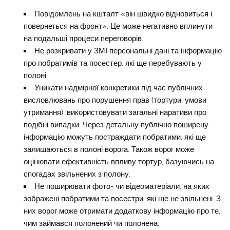
Повідомлень на кшталт «він швидко відновиться і
повернеться на фронт». Це може негативно вплинути
на подальші процеси переговорів.
Не розкривати у ЗМІ персональні дані та інформацію
про побратимів та посестер, які ще перебувають у
полоні.
Уникати надмірної конкретики під час публічних
висловлювань про порушення прав (тортури, умови
утримання), використовувати загальні наративи про
подібні випадки. Через детальну публічно поширену
інформацію можуть постраждати побратими, які ще
залишаються в полоні ворога. Також ворог може
оцінювати ефективність впливу тортур, базуючись на
спогадах звільнених з полону.
Не поширювати фото- чи відеоматеріали, на яких
зображені побратими та посестри, які ще не звільнені. З
них ворог може отримати додаткову інформацію про те,
чим займався полонений чи полонена.