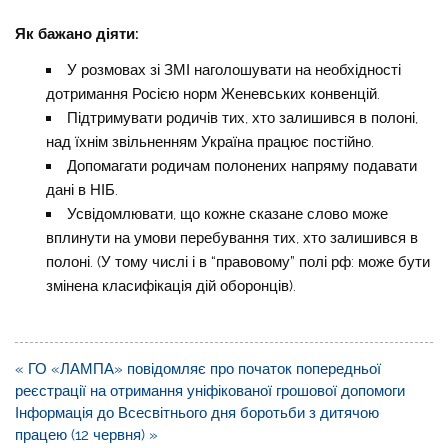
Як бажано діяти:
У розмовах зі ЗМІ наголошувати на необхідності
дотримання Росією норм Женевських конвенцій.
Підтримувати родичів тих, хто залишився в полоні,
над їхнім звільненням Україна працює постійно.
Допомагати родичам полонених напряму подавати
дані в НІБ.
Усвідомлювати, що кожне сказане слово може
вплинути на умови перебування тих, хто залишився в
полоні. (У тому числі і в “правовому” полі рф: може бути
змінена класифікація дій оборонців).
Навігація
« ГО «ЛАМПА» повідомляє про початок попередньої
записів
реєстрації на отримання уніфікованої грошової допомоги
Інформація до Всесвітнього дня боротьби з дитячою
працею (12 червня) »