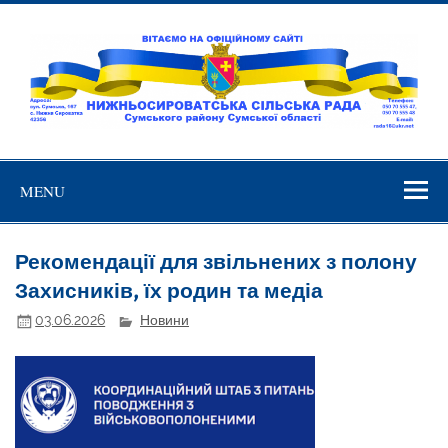
Skip
to
content
Нижньосирова
Вітаємо на офіційному сайті!
сільська ра
MENU
Рекомендації для звільнених з полону
Захисників, їх родин та медіа
03.06.2026
Новини