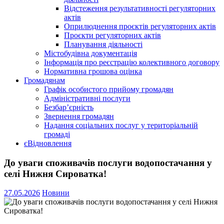
Відстеження результативності регуляторних
актів
Оприлюднення проєктів регуляторних актів
Проєкти регуляторних актів
Планування діяльності
Містобудівна документація
Інформація про реєстрацію колективного договору
Нормативна грошова оцінка
Громадянам
Графік особистого прийому громадян
Адміністративні послуги
Безбар’єрність
Звернення громадян
Надання соціальних послуг у територіальній
громаді
єВідновлення
До уваги споживачів послуги водопостачання у
селі Нижня Сироватка!
27.05.2026
Новини