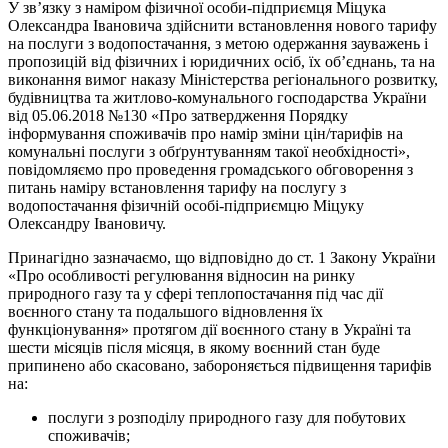
У зв’язку з наміром фізичної особи-підприємця Міцука
Олександра Івановича здійснити встановлення нового тарифу
на послуги з водопостачання, з метою одержання зауважень і
пропозицій від фізичних і юридичних осіб, їх об’єднань, та на
виконання вимог наказу Міністерства регіонального розвитку,
будівництва та житлово-комунального господарства України
від 05.06.2018 №130 «Про затвердження Порядку
інформування споживачів про намір зміни цін/тарифів на
комунальні послуги з обґрунтуванням такої необхідності»,
повідомляємо про проведення громадського обговорення з
питань наміру встановлення тарифу на послугу з
водопостачання фізичній особі-підприємцю Міцуку
Олександру Івановичу.
Принагідно зазначаємо, що відповідно до ст. 1 Закону України
«Про особливості регулювання відносин на ринку
природного газу та у сфері теплопостачання під час дії
воєнного стану та подальшого відновлення їх
функціонування» протягом дії воєнного стану в Україні та
шести місяців після місяця, в якому воєнний стан буде
припинено або скасовано, забороняється підвищення тарифів
на:
послуги з розподілу природного газу для побутових
споживачів;