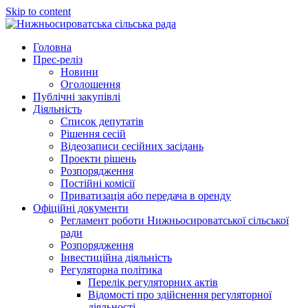
Skip to content
Нижньосироватська сільська рада
Вітаємо на офіційному сайті!
Головна
Прес-реліз
Новини
Оголошення
Публічні закупівлі
Діяльність
Список депутатів
Рішення сесій
Відеозаписи сесійних засідань
Проекти рішень
Розпорядження
Постійні комісії
Приватизація або передача в оренду
Офіційні документи
Регламент роботи Нижньосироватської сільської
ради
Розпорядження
Інвестиційна діяльність
Регуляторна політика
Перелік регуляторних актів
Відомості про здійснення регуляторної
діяльності