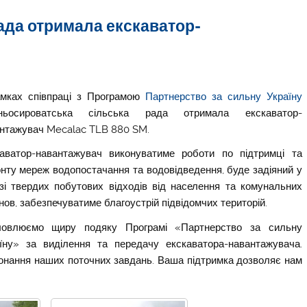
ада отримала екскаватор-
мках співпраці з Програмою
Партнерство за сильну Україну
ньосироватська сільська рада отримала
екскаватор-
антажувач
Mecalac
TLB
880
SM
.
аватор-навантажувач виконуватиме роботи по підтримці та
нту мереж водопостачання та водовідведення, буде задіяний у
зі твердих побутових відходів від населення та комунальних
нов, забезпечуватиме благоустрій підвідомчих територій.
ловлюємо щиру подяку
Програмі «Партнерство за сильну
аїну»
за виділення та передачу екскаватора-навантажувача.
онання наших поточних завдань. Ваша підтримка дозволяє нам