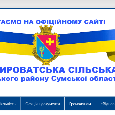
іяльність
Офіційні документи
Громадянам
єВіднов