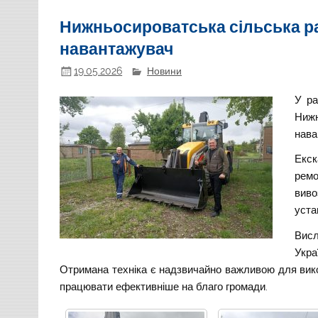
Нижньосироватська сільська р
навантажувач
19.05.2026
Новини
У ра
Ниж
нав
Екск
ремо
виво
уста
Вис
Укр
Отримана техніка є надзвичайно важливою для вик
працювати ефективніше на благо громади
.