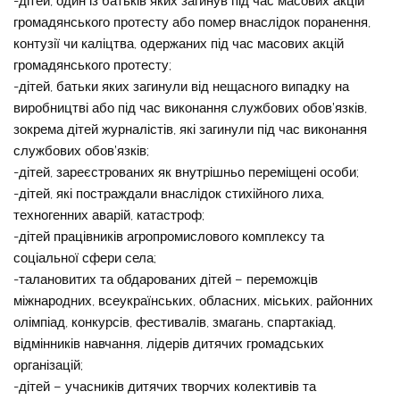
-дітей, один із батьків яких загинув під час масових акцій
громадянського протесту або помер внаслідок поранення,
контузії чи каліцтва, одержаних під час масових акцій
громадянського протесту;
-дітей, батьки яких загинули від нещасного випадку на
виробництві або під час виконання службових обов’язків,
зокрема дітей журналістів, які загинули під час виконання
службових обов’язків;
-дітей, зареєстрованих як внутрішньо переміщені особи;
-дітей, які постраждали внаслідок стихійного лиха,
техногенних аварій, катастроф;
-дітей працівників агропромислового комплексу та
соціальної сфери села;
-талановитих та обдарованих дітей – переможців
міжнародних, всеукраїнських, обласних, міських, районних
олімпіад, конкурсів, фестивалів, змагань, спартакіад,
відмінників навчання, лідерів дитячих громадських
організацій;
-дітей – учасників дитячих творчих колективів та