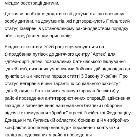
місцем реєстрації дитини.
До заяви необхідно додати копії документа, що посвідчує
особу дитини, та документів, які підтверджують її пільговий
статус (завірені в установленому законодавством порядку
або з пред’явленням оригіналів).
Бюджетні кошти у 2026 році спрямовуються на:
1) придбання путівок до дитячого центру “Артек” для:
-дітей-сиріт, дітей, позбавлених батьківського піклування;
-дітей осіб, визнаних учасниками бойових дій відповідно до
пунктів 19-24 частини першої статті 6 Закону України “Про
статус ветеранів війни, гарантії їх соціального захисту”;
-дітей, один із батьків яких загинув (пропав безвісти) у
районі проведення антитерористичних операцій, здійснення
заходів із забезпечення національної безпеки і оборони,
відсічі і стримування збройної агресії Російської Федерації у
Донецькій та Луганській областях, бойових дій чи збройних
конфліктів або помер внаслідок поранення, контузії чи
каліцтва, одержаних у районі проведення