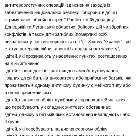
антитерористичних операцій, здійснення заходів із
забезпечення національної безпеки і оборони, відсічі і
стримування збройної агресії Російської Федерації у
Донецькій та Луганській областях, бойових дій чи збройних
конфліктів, а також діти загиблих (померлих) осіб,
визначених у частині першій статті 10-1 Закону України “Про
статус ветеранів війни, гарантії їх соціального захисту”;
-дітей, які проживають у населених пунктах, розташованих
на лінії зіткнення;
-дітей з інвалідністю, здатних до самообслуговування;
-рідних дітей батьків-вихователів або прийомних батьків, які
проживають в одному дитячому будинку сімейного типу або
в одній прийомній сім’ї;
-дітей, взятих на облік службами у справах дітей як таких,
що перебувають у складних життєвих обставинах;
-дітей, одному з батьків яких встановлено інвалідність I або
II групи;
-дітей, які перебувають на диспансерному обліку;