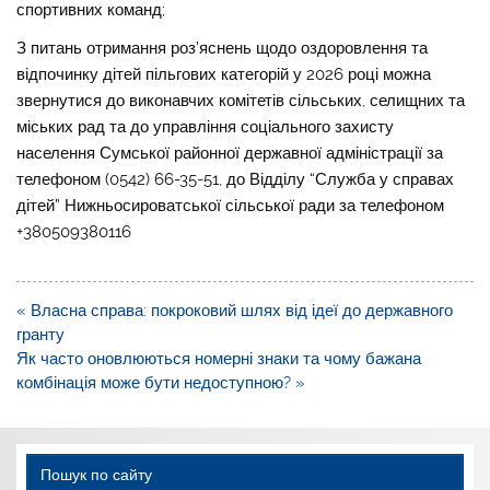
спортивних команд;
З питань отримання роз’яснень щодо оздоровлення та
відпочинку дітей пільгових категорій у 2026 році можна
звернутися до виконавчих комітетів сільських, селищних та
міських рад та до управління соціального захисту
населення Сумської районної державної адміністрації за
телефоном (0542) 66-35-51, до Відділу “Служба у справах
дітей” Нижньосироватської сільської ради за телефоном
+380509380116
Навігація
« Власна справа: покроковий шлях від ідеї до державного
записів
гранту
Як часто оновлюються номерні знаки та чому бажана
комбінація може бути недоступною? »
Пошук по сайту