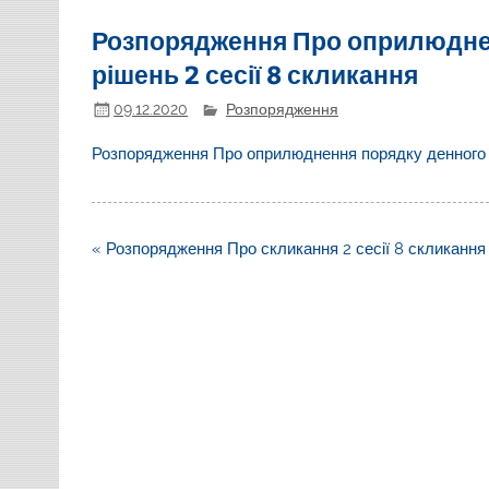
Розпорядження Про оприлюднен
рішень 2 сесії 8 скликання
09.12.2020
Розпорядження
Розпорядження Про оприлюднення порядку денного та
Навігація
« Розпорядження Про скликання 2 сесії 8 скликання
записів