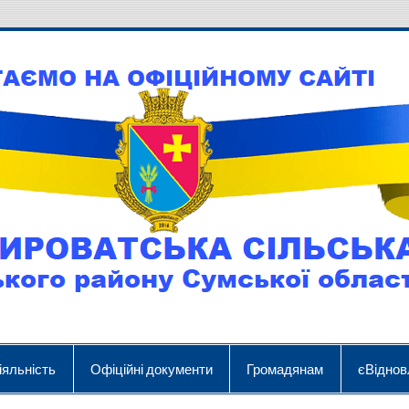
іяльність
Офіційні документи
Громадянам
єВіднов